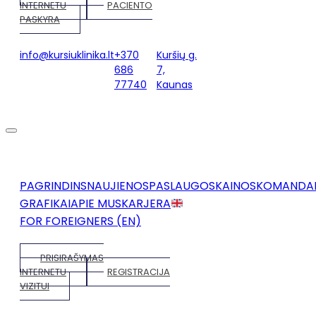
INTERNETU
PACIENTO
PASKYRA
info@kursiuklinika.lt
+370
Kuršių g.
686
7,
77740
Kaunas
PAGRINDINS
NAUJIENOS
PASLAUGOS
KAINOS
KOMANDA
GRAFIKAI
APIE MUS
KARJERA
FOR FOREIGNERS (EN)
PRISIRAŠYMAS
INTERNETU
REGISTRACIJA
VIZITUI