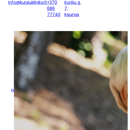
info@kursiuklinika.lt
+370
Kuršių g.
686
7,
77740
Kaunas
ATNAUJINTA ŠIRDIES IR
KRAUJAGYSLIŲ LIGŲ
PREVENCIJOS PROGRAMA
ATNAUJINTA ŠIRDIES IR
PRADŽIA
/
NAUJIENOS
/
KRAUJAGYSLIŲ LIGŲ PREVENCIJOS
PROGRAMA