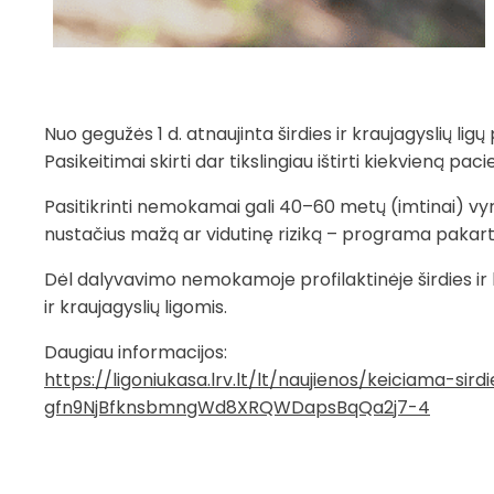
Nuo gegužės 1 d. atnaujinta širdies ir kraujagyslių li
Pasikeitimai skirti dar tikslingiau ištirti kiekvieną pac
Pasitikrinti nemokamai gali 40–60 metų (imtinai) vyra
nustačius mažą ar vidutinę riziką – programa pakartoti
Dėl dalyvavimo nemokamoje profilaktinėje širdies ir kr
ir kraujagyslių ligomis.
Daugiau informacijos:
https://ligoniukasa.lrv.lt/lt/naujienos/keiciama
gfn9NjBfknsbmngWd8XRQWDapsBqQa2j7-4