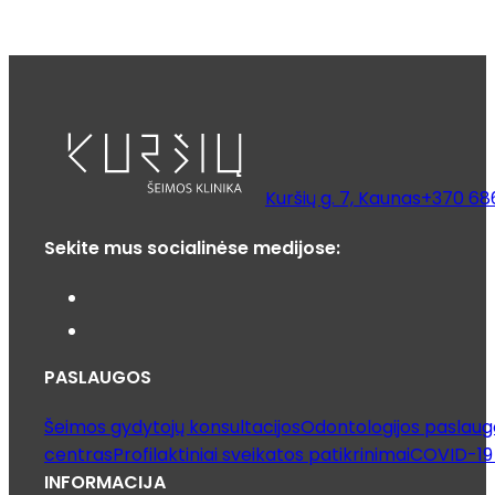
Kuršių g. 7, Kaunas
+370 68
Sekite mus socialinėse medijose:
PASLAUGOS
Šeimos gydytojų konsultacijos
Odontologijos paslaug
centras
Profilaktiniai sveikatos patikrinimai
COVID-19 
INFORMACIJA