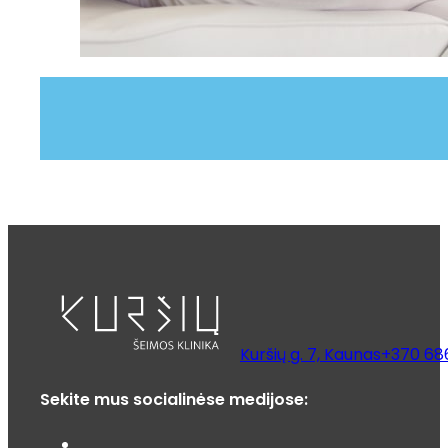
Kuršių g. 7, Kaunas
+370 68
Sekite mus socialinėse medijose: