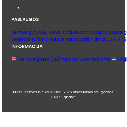
PASLAUGOS
Šeimos gydytojų konsultacijos
Odontologijos paslaug
centras
Profilaktiniai sveikatos patikrinimai
COVID-19 
INFORMACIJA
For foreigners (EN)
Pagalba ukrainiečiams
Nauj
Kuršių šeimos klinika © 1996-2026 Visos teisės saugomos.
UAB “Signata”