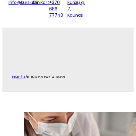
info@kursiuklinika.lt
+370
Kuršių g.
686
7,
77740
Kaunas
PRADŽIA
/
KLINIKOS PASLAUGOS