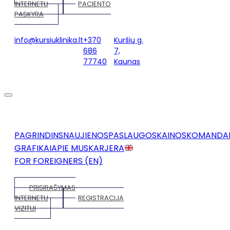
INTERNETU
PACIENTO
PASKYRA
info@kursiuklinika.lt
+370
Kuršių g.
686
7,
77740
Kaunas
PAGRINDINS
NAUJIENOS
PASLAUGOS
KAINOS
KOMANDA
GRAFIKAI
APIE MUS
KARJERA
FOR FOREIGNERS (EN)
PRISIRAŠYMAS
INTERNETU
REGISTRACIJA
VIZITUI