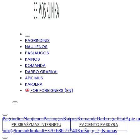
PAGRINDINIS
NAUJIENOS
PASLAUGOS
KAINOS
KOMANDA
DARBO GRAFIKAI
APIE MUS
KARJERA
FOR FOREIGNERS (EN)
Pagrindins
Naujienos
Paslaugos
Kainos
Komanda
Darbo grafikai
Apie m
PRISIRAŠYMAS INTERNETU
PACIENTO PASKYRA
info@kursiuklinika.lt
+370 686 77740
Kuršių g. 7, Kaunas