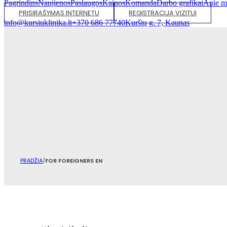
Pagrindins
Naujienos
Paslaugos
Kainos
Komanda
Darbo grafikai
Apie m
PRISIRAŠYMAS INTERNETU
REGISTRACIJA VIZITUI
info@kursiuklinika.lt
+370 686 77740
Kuršių g. 7, Kaunas
PRADŽIA
/
FOR FOREIGNERS EN