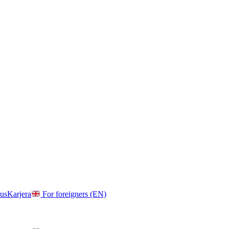
us
Karjera
For foreigners (EN)