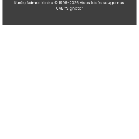
Kuršių šeimos klinika © 1996-2026 Visos teisės saugomos.
UAB “Signata”