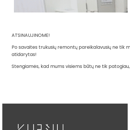
ATSINAUJINOME!
Po savaites trukusių remontų pareikalavusių ne tik mū
atidarytas!
Stengiamės, kad mums visiems būtų ne tik patogiau, b