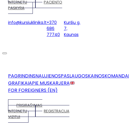
INTERNETU
PACIENTO
PASKYRA
info@kursiuklinika.lt
+370
Kuršių g.
686
7,
77740
Kaunas
PAGRINDINS
NAUJIENOS
PASLAUGOS
KAINOS
KOMANDA
GRAFIKAI
APIE MUS
KARJERA
FOR FOREIGNERS (EN)
PRISIRAŠYMAS
INTERNETU
REGISTRACIJA
VIZITUI