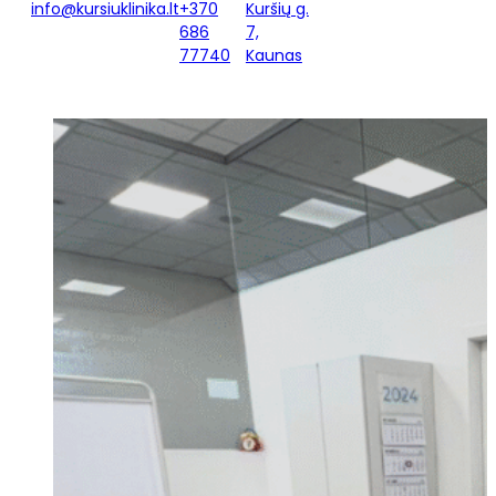
info@kursiuklinika.lt
+370
Kuršių g.
686
7,
77740
Kaunas
ATSINAUJINOME!
PRADŽIA
/
NAUJIENOS
/
ATSINAUJINOME!