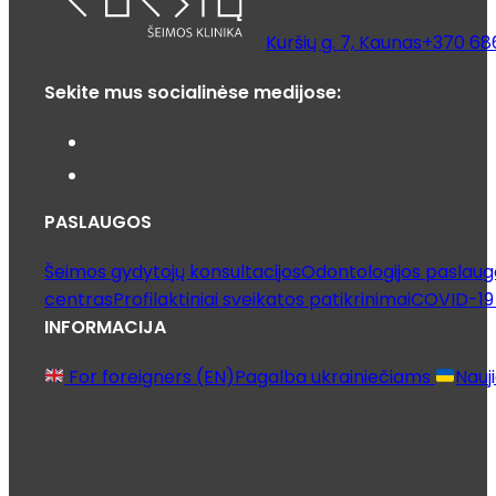
Kuršių g. 7, Kaunas
+370 68
Sekite mus socialinėse medijose:
PASLAUGOS
Šeimos gydytojų konsultacijos
Odontologijos paslaug
centras
Profilaktiniai sveikatos patikrinimai
COVID-19 
INFORMACIJA
For foreigners (EN)
Pagalba ukrainiečiams
Nauj