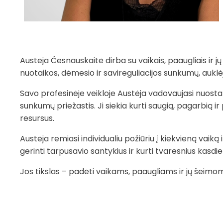
Austėja Česnauskaitė dirba su vaikais, paaugliais ir j
nuotaikos, dėmesio ir savireguliacijos sunkumų, auklėj
Savo profesinėje veikloje Austėja vadovaujasi nuostat
sunkumų priežastis. Ji siekia kurti saugią, pagarbią ir p
resursus.
Austėja remiasi individualiu požiūriu į kiekvieną vaiką
gerinti tarpusavio santykius ir kurti tvaresnius kas
Jos tikslas – padėti vaikams, paaugliams ir jų šeimo