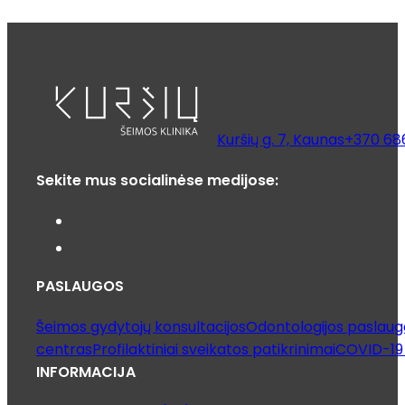
Kuršių g. 7, Kaunas
+370 68
Sekite mus socialinėse medijose:
PASLAUGOS
Šeimos gydytojų konsultacijos
Odontologijos paslaug
centras
Profilaktiniai sveikatos patikrinimai
COVID-19 
INFORMACIJA