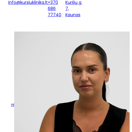
info@kursiuklinika.lt
+370
Kuršių g.
686
7,
77740
Kaunas
AUSTĖJA ČESNAUSKAITĖ –
NAUJOJI VAIKŲ IR
PAAUGLIŲ MEDICINOS
PSICHOLOGĖ
AUSTĖJA ČESNAUSKAITĖ – NAUJOJI
PRADŽIA
/
NAUJIENOS
/
VAIKŲ IR PAAUGLIŲ MEDICINOS
PSICHOLOGĖ