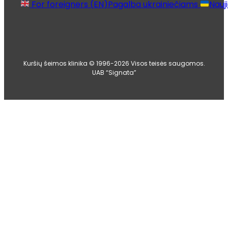
For foreigners (EN)
Pagalba ukrainiečiams
Nauj
Kuršių šeimos klinika © 1996-2026 Visos teisės saugomos.
UAB “Signata”