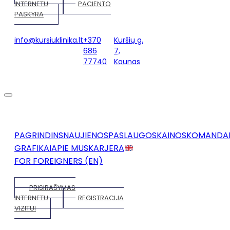
INTERNETU
PACIENTO
PASKYRA
info@kursiuklinika.lt
+370
Kuršių g.
686
7,
77740
Kaunas
PAGRINDINS
NAUJIENOS
PASLAUGOS
KAINOS
KOMANDA
GRAFIKAI
APIE MUS
KARJERA
FOR FOREIGNERS (EN)
PRISIRAŠYMAS
INTERNETU
REGISTRACIJA
VIZITUI