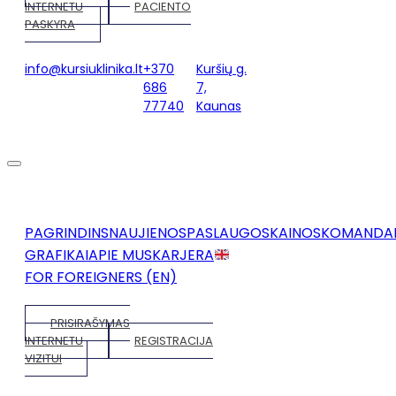
INTERNETU
PACIENTO
PASKYRA
info@kursiuklinika.lt
+370
Kuršių g.
686
7,
77740
Kaunas
PAGRINDINS
NAUJIENOS
PASLAUGOS
KAINOS
KOMANDA
GRAFIKAI
APIE MUS
KARJERA
FOR FOREIGNERS (EN)
PRISIRAŠYMAS
INTERNETU
REGISTRACIJA
VIZITUI