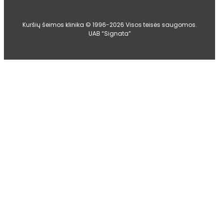
Kuršių šeimos klinika © 1996-2026 Visos teisės saugomos.
UAB “Signata”