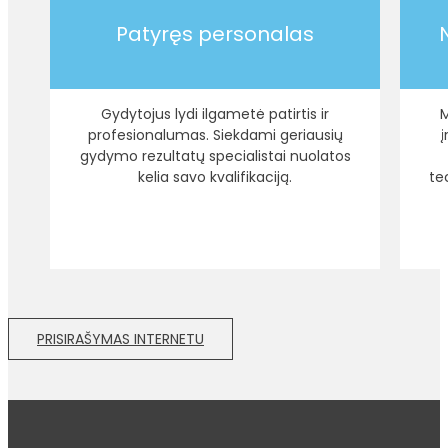
Patyręs personalas
Gydytojus lydi ilgametė patirtis ir
M
profesionalumas. Siekdami geriausių
gydymo rezultatų specialistai nuolatos
kelia savo kvalifikaciją.
te
PRISIRAŠYMAS INTERNETU