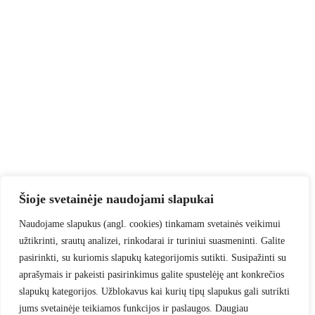
Šioje svetainėje naudojami slapukai
Naudojame slapukus (angl. cookies) tinkamam svetainės veikimui
užtikrinti, srautų analizei, rinkodarai ir turiniui suasmeninti. Galite
pasirinkti, su kuriomis slapukų kategorijomis sutikti. Susipažinti su
aprašymais ir pakeisti pasirinkimus galite spustelėję ant konkrečios
slapukų kategorijos. Užblokavus kai kurių tipų slapukus gali sutrikti
jums svetainėje teikiamos funkcijos ir paslaugos. Daugiau