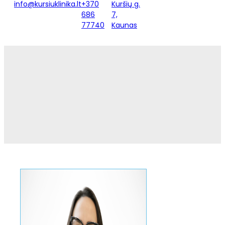
info@kursiuklinika.lt
+370
Kuršių g.
686
7,
77740
Kaunas