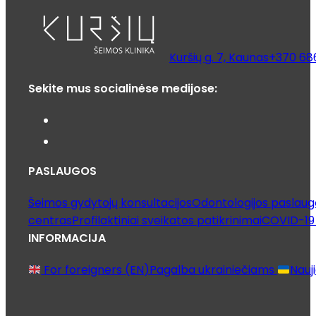
Kuršių g. 7, Kaunas
+370 68
Sekite mus socialinėse medijose:
PASLAUGOS
Šeimos gydytojų konsultacijos
Odontologijos paslaug
centras
Profilaktiniai sveikatos patikrinimai
COVID-19 
INFORMACIJA
For foreigners (EN)
Pagalba ukrainiečiams
Nauj