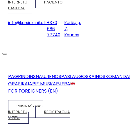
INTERNETU
PACIENTO
PASKYRA
info@kursiuklinika.lt
+370
Kuršių g.
686
7,
77740
Kaunas
PAGRINDINS
NAUJIENOS
PASLAUGOS
KAINOS
KOMANDA
GRAFIKAI
APIE MUS
KARJERA
FOR FOREIGNERS (EN)
PRISIRAŠYMAS
INTERNETU
REGISTRACIJA
VIZITUI