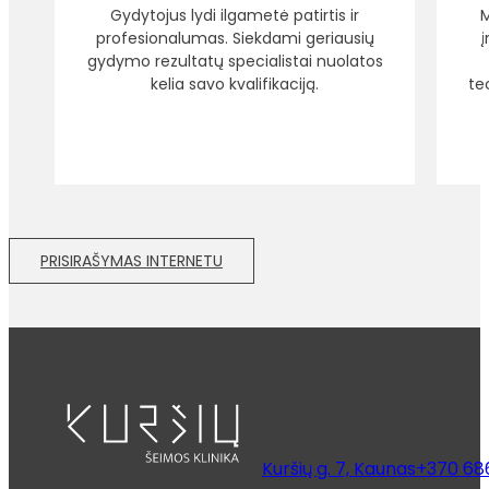
Gydytojus lydi ilgametė patirtis ir
M
profesionalumas. Siekdami geriausių
gydymo rezultatų specialistai nuolatos
kelia savo kvalifikaciją.
te
PRISIRAŠYMAS INTERNETU
Kuršių g. 7, Kaunas
+370 68