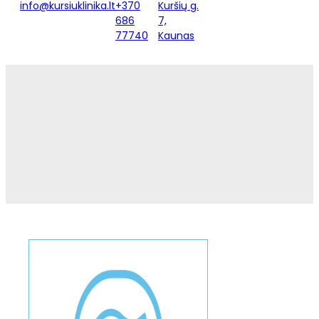
info@kursiuklinika.lt
+370
Kuršių g.
686
7,
77740
Kaunas