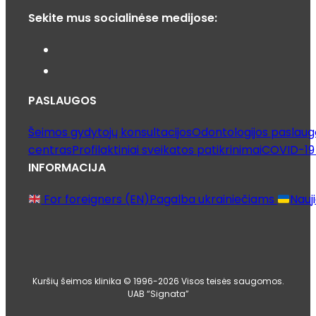
Sekite mus socialinėse medijose:
PASLAUGOS
Šeimos gydytojų konsultacijos
Odontologijos paslaug
centras
Profilaktiniai sveikatos patikrinimai
COVID-19 
INFORMACIJA
For foreigners (EN)
Pagalba ukrainiečiams
Nauj
Kuršių šeimos klinika © 1996-2026 Visos teisės saugomos.
UAB “Signata”