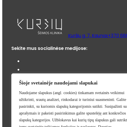
Kuršių g. 7, Kaunas
+370 68
Sekite mus socialinėse medijose:
PASLAUGOS
Šioje svetainėje naudojami slapukai
Naudojame slapukus (angl. cookies) tinkamam svetainės veikimui
Šeimos gydytojų konsultacijos
Odontologijos paslaug
užtikrinti, srautų analizei, rinkodarai ir turiniui suasmeninti. Galite
centras
Profilaktiniai sveikatos patikrinimai
COVID-19 
pasirinkti, su kuriomis slapukų kategorijomis sutikti. Susipažinti su
INFORMACIJA
aprašymais ir pakeisti pasirinkimus galite spustelėję ant konkrečios
For foreigners (EN)
Pagalba ukrainiečiams
Nauj
slapukų kategorijos. Užblokavus kai kurių tipų slapukus gali sutrikt
jums svetainėje teikiamos funkcijos ir paslaugos. Daugiau