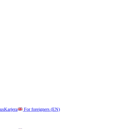
us
Karjera
For foreigners (EN)