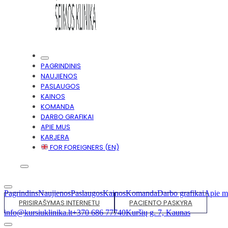
PAGRINDINIS
NAUJIENOS
PASLAUGOS
KAINOS
KOMANDA
DARBO GRAFIKAI
APIE MUS
KARJERA
FOR FOREIGNERS (EN)
Pagrindins
Naujienos
Paslaugos
Kainos
Komanda
Darbo grafikai
Apie m
PRISIRAŠYMAS INTERNETU
PACIENTO PASKYRA
info@kursiuklinika.lt
+370 686 77740
Kuršių g. 7, Kaunas