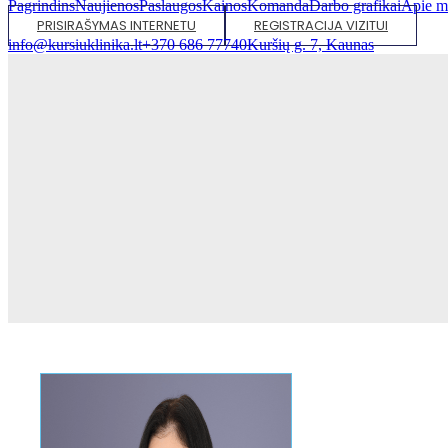
Pagrindins
Naujienos
Paslaugos
Kainos
Komanda
Darbo grafikai
Apie m
PRISIRAŠYMAS INTERNETU
REGISTRACIJA VIZITUI
info@kursiuklinika.lt
+370 686 77740
Kuršių g. 7, Kaunas