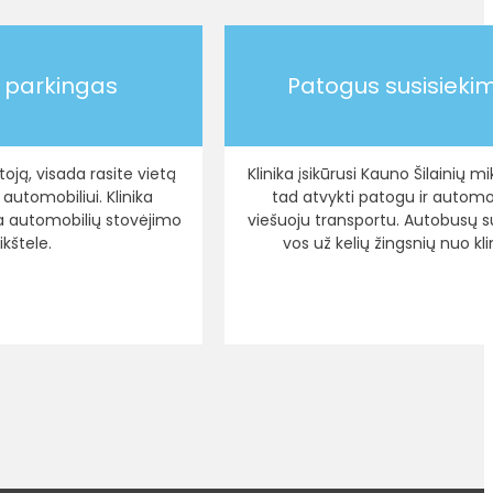
 parkingas
Patogus susisieki
oją, visada rasite vietą
Klinika įsikūrusi Kauno Šilainių m
automobiliui. Klinika
tad atvykti patogu ir automobi
a automobilių stovėjimo
viešuoju transportu. Autobusų 
ikštele.
vos už kelių žingsnių nuo kli