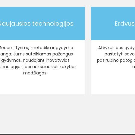
Naujausios technologijos
Erdvus
oderni tyrimų metodika ir gydymo
Atvykus pas gydyt
įranga. Jums suteikiamas pažangus
pastatyti savo 
gydymas, naudojant inovatyvias
pasirūpino patogi
chnologijas, bei aukščiausios kokybės
a
medžiagas.