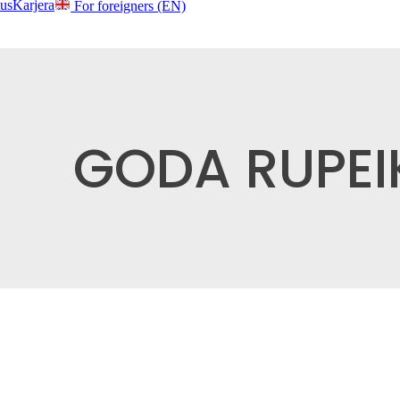
us
Karjera
For foreigners (EN)
GODA RUPEI