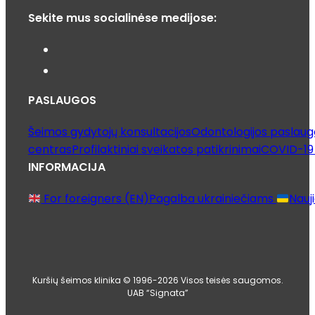
Sekite mus socialinėse medijose:
PASLAUGOS
Šeimos gydytojų konsultacijos
Odontologijos paslaug
centras
Profilaktiniai sveikatos patikrinimai
COVID-19 
INFORMACIJA
For foreigners (EN)
Pagalba ukrainiečiams
Nauj
Kuršių šeimos klinika © 1996-2026 Visos teisės saugomos.
UAB “Signata”