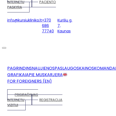
INTERNETU
PACIENTO
PASKYRA
info@kursiuklinika.lt
+370
Kuršių g.
686
7,
77740
Kaunas
PAGRINDINS
NAUJIENOS
PASLAUGOS
KAINOS
KOMANDA
GRAFIKAI
APIE MUS
KARJERA
FOR FOREIGNERS (EN)
PRISIRAŠYMAS
INTERNETU
REGISTRACIJA
VIZITUI