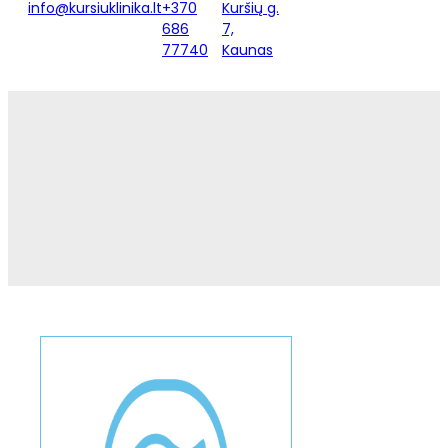
info@kursiuklinika.lt
+370
Kuršių g.
686
7,
77740
Kaunas