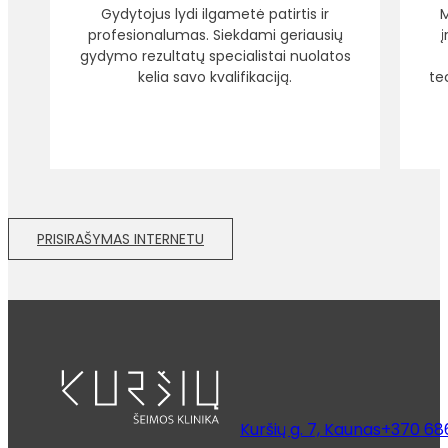
Gydytojus lydi ilgametė patirtis ir
M
profesionalumas. Siekdami geriausių
gydymo rezultatų specialistai nuolatos
kelia savo kvalifikaciją.
te
PRISIRAŠYMAS INTERNETU
Kuršių g. 7, Kaunas
+370 68