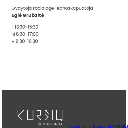
Gydytoja radiologė-echoskopuotoja
Eglė Gružaitė
I 13:30-15:30
III 8:30-17:00
V 8:30-16:30
Kuršių g. 7, Kaunas
+370 68