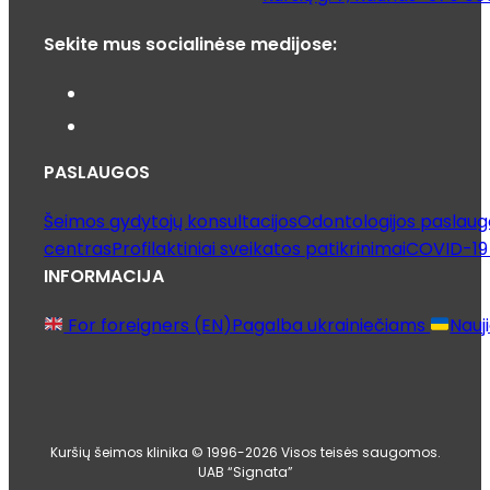
Sekite mus socialinėse medijose:
PASLAUGOS
Šeimos gydytojų konsultacijos
Odontologijos paslaug
centras
Profilaktiniai sveikatos patikrinimai
COVID-19 
INFORMACIJA
For foreigners (EN)
Pagalba ukrainiečiams
Nauj
Kuršių šeimos klinika © 1996-2026 Visos teisės saugomos.
UAB “Signata”