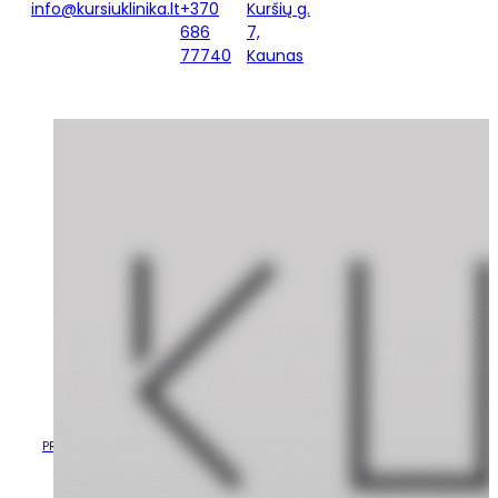
info@kursiuklinika.lt
+370
Kuršių g.
686
7,
77740
Kaunas
RUGSĖJO MĖNESĮ KURŠIŲ
KLINIKOJE PRADEDA DIRBTI
NAUJI GYDYTOJAI BEI
KEIČIASI GYDYTOJŲ
GRAFIKAI
RUGSĖJO MĖNESĮ KURŠIŲ KLINIKOJE
PRADŽIA
/
NAUJIENOS
/
PRADEDA DIRBTI NAUJI GYDYTOJAI
BEI KEIČIASI GYDYTOJŲ GRAFIKAI