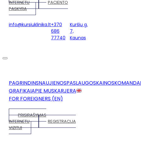
INTERNETU
PACIENTO
PASKYRA
info@kursiuklinika.lt
+370
Kuršių g.
686
7,
77740
Kaunas
PAGRINDINS
NAUJIENOS
PASLAUGOS
KAINOS
KOMANDA
GRAFIKAI
APIE MUS
KARJERA
FOR FOREIGNERS (EN)
PRISIRAŠYMAS
INTERNETU
REGISTRACIJA
VIZITUI